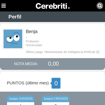
Perfil
Benja
-
Profesión:
Universidad:
Último juego: Herramientas de Inteligencia Artificial (3)
0,00
NOTA MEDIA:
0
PUNTOS (último mes)
Juegos JUGADOS
Juegos CREADOS