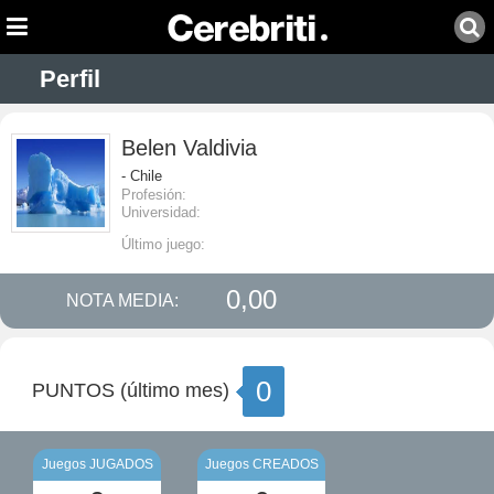
Perfil
Belen Valdivia
- Chile
Profesión:
Universidad:
Último juego:
0,00
NOTA MEDIA:
0
PUNTOS (último mes)
Juegos JUGADOS
Juegos CREADOS