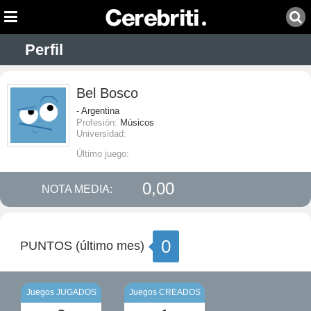
Perfil
Bel Bosco
- Argentina
Profesión:
Músicos
Universidad:
Último juego:
0,00
NOTA MEDIA:
0
PUNTOS (último mes)
Juegos JUGADOS
Juegos CREADOS