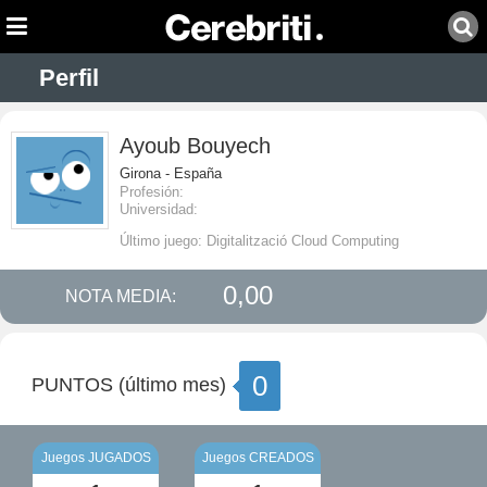
Perfil
Ayoub Bouyech
Girona - España
Profesión:
Universidad:
Último juego: Digitalització Cloud Computing
0,00
NOTA MEDIA:
0
PUNTOS (último mes)
Juegos JUGADOS
Juegos CREADOS