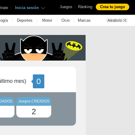
|
Juegos
Ránking
Crea tu juego
|
trate
Inicia sesión
|
|
|
|
logía
Deportes
Motor
Ocio
Marcas
0
ltimo mes)
UGADOS
Juegos CREADOS
2