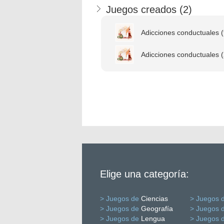
Juegos creados (
2
)
Adicciones conductuales (
Adicciones conductuales (
Elige una categoría:
> Juegos de
Ciencias
> Juegos 
> Juegos de
Geografía
> Juegos 
> Juegos de
Lengua
> Juegos 