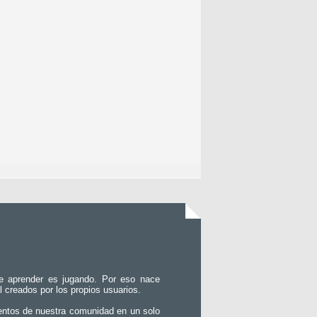
e aprender es jugando. Por eso nace
l creados por los propios usuarios.
entos de nuestra comunidad en un solo