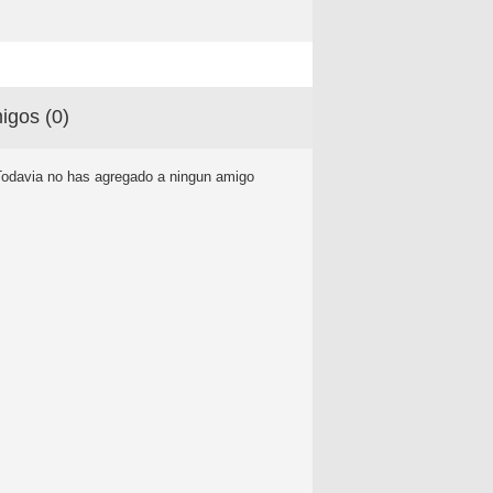
igos (
0
)
Todavia no has agregado a ningun amigo