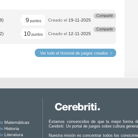
Compartir
9
9)
Creado el
19-11-2025
puntos
Compartir
10
2)
Creado el
12-11-2025
puntos
Ver todo el historial de juegos creados
Estamos convencidos de que la mejor forma d
de
Matemáticas
Cerebriti. Un portal de juegos sobre cultura genera
de
Historia
de
Literatura
Nuestra misión es concentrar todos los conocimi