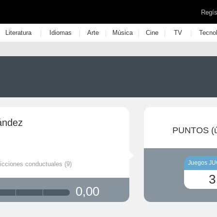
Regís
|
|
|
|
|
|
Literatura
Idiomas
Arte
Música
Cine
TV
Tecno
ández
PUNTOS (ú
Juegos J
icciones conductuales (9)
3
0,00