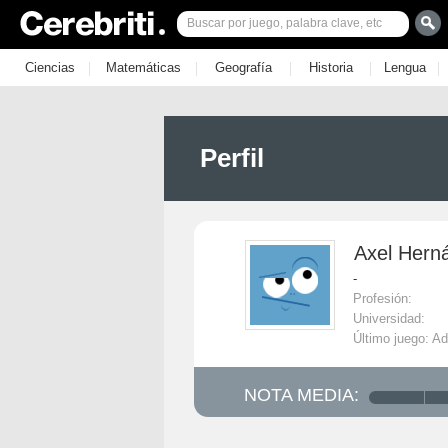
|
|
|
|
|
Ciencias
Matemáticas
Geografía
Historia
Lengua
Perfil
Axel Hern
-
Profesión:
Universidad:
Último juego: Ad
NOTA MEDIA: