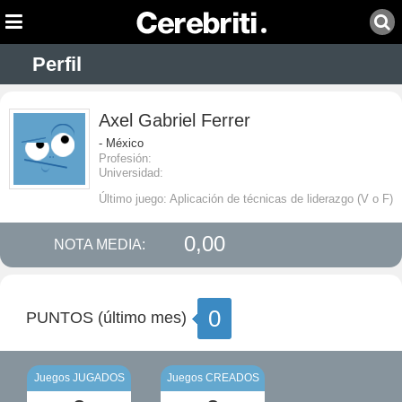
Perfil
Axel Gabriel Ferrer
- México
Profesión:
Universidad:
Último juego: Aplicación de técnicas de liderazgo (V o F)
0,00
NOTA MEDIA:
0
PUNTOS (último mes)
Juegos JUGADOS
Juegos CREADOS