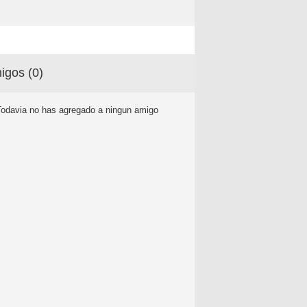
igos (
0
)
Todavia no has agregado a ningun amigo