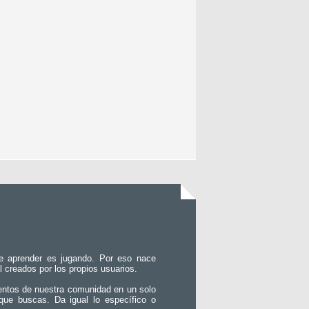
e aprender es jugando. Por eso nace
l creados por los propios usuarios.
entos de nuestra comunidad en un solo
que buscas. Da igual lo específico o