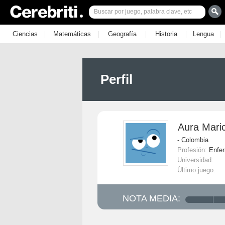
|
|
|
|
|
Ciencias
Matemáticas
Geografía
Historia
Lengua
Perfil
Aura Mari
- Colombia
Profesión:
Enfe
Universidad:
Último juego:
NOTA MEDIA: