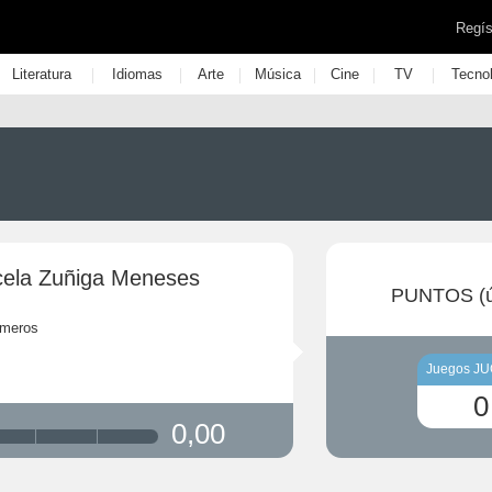
Regís
|
|
|
|
|
|
Literatura
Idiomas
Arte
Música
Cine
TV
Tecno
cela Zuñiga Meneses
PUNTOS (ú
rmeros
Juegos J
0
0,00