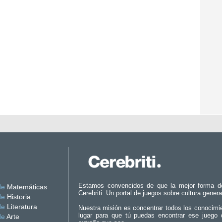
Estamos convencidos de que la mejor forma d
de
Matemáticas
Cerebriti. Un portal de juegos sobre cultura genera
de
Historia
de
Literatura
Nuestra misión es concentrar todos los conocimi
lugar para que tú puedas encontrar ese juego 
de
Arte