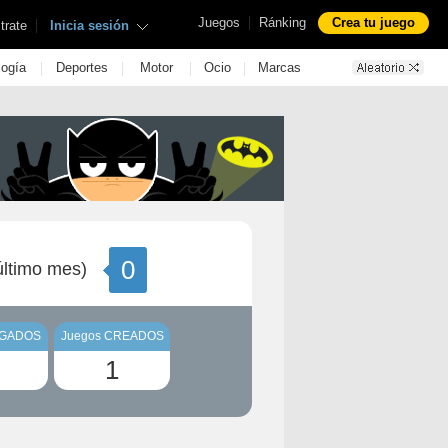
|
Juegos
Ránking
Crea tu juego
|
trate
Inicia sesión
|
|
|
|
logía
Deportes
Motor
Ocio
Marcas
0
ltimo mes)
UGADOS
Juegos CREADOS
1