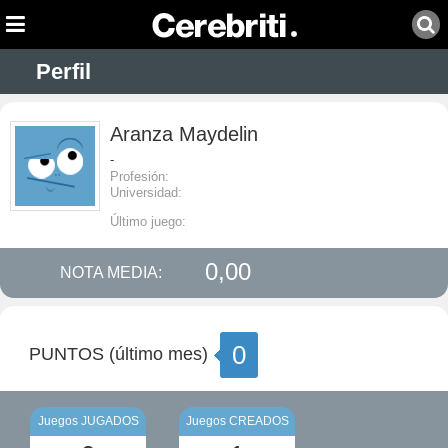
Perfil
Aranza Maydelin
-
Profesión:
Universidad:
Último juego:
0,00
NOTA MEDIA:
0
PUNTOS (último mes)
Juegos JUGADOS
Juegos CREADOS