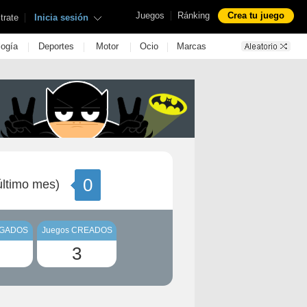
|
Juegos
Ránking
Crea tu juego
|
trate
Inicia sesión
|
|
|
|
logía
Deportes
Motor
Ocio
Marcas
0
ltimo mes)
UGADOS
Juegos CREADOS
3