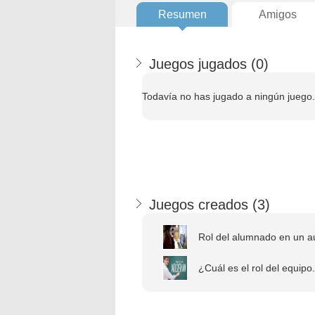
Resumen
Amigos
Juegos jugados (
0
)
Todavía no has jugado a ningún juego.
Juegos creados (
3
)
Rol del alumnado en un au
¿Cuál es el rol del equipo.