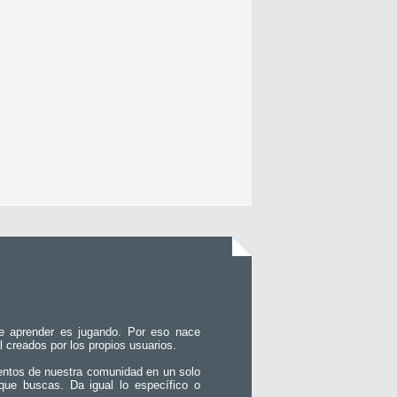
e aprender es jugando. Por eso nace
l creados por los propios usuarios.
entos de nuestra comunidad en un solo
que buscas. Da igual lo específico o