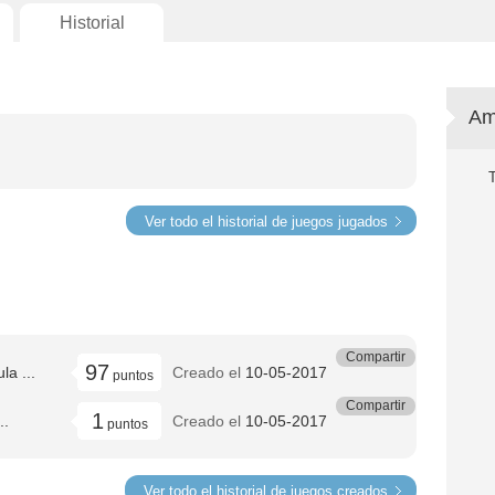
Historial
Am
Ver todo el historial de juegos jugados
Compartir
97
la ...
Creado el
10-05-2017
puntos
Compartir
1
..
Creado el
10-05-2017
puntos
Ver todo el historial de juegos creados