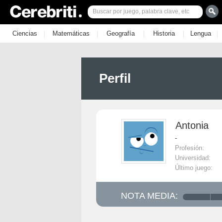
|
|
|
|
|
Ciencias
Matemáticas
Geografía
Historia
Lengua
Perfil
Antonia
-
Profesión:
Universidad:
Último juego:
NOTA MEDIA: