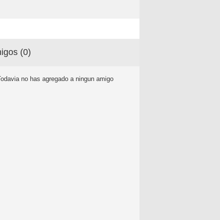
igos (
0
)
Todavia no has agregado a ningun amigo