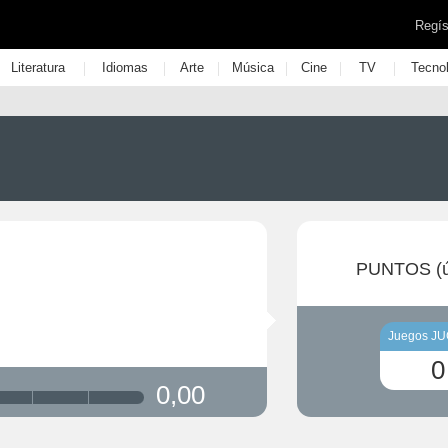
Regís
|
|
|
|
|
|
Literatura
Idiomas
Arte
Música
Cine
TV
Tecno
PUNTOS (ú
Juegos J
0
0,00