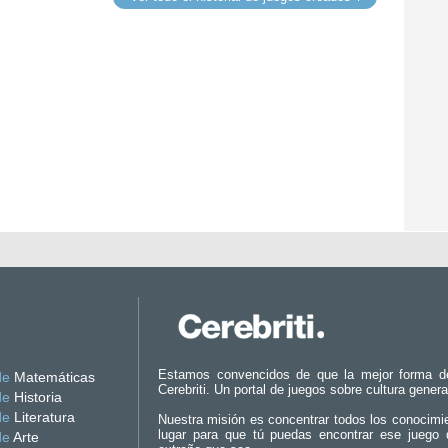
Estamos convencidos de que la mejor forma d
de
Matemáticas
Cerebriti. Un portal de juegos sobre cultura genera
de
Historia
de
Literatura
Nuestra misión es concentrar todos los conocimi
lugar para que tú puedas encontrar ese juego 
de
Arte