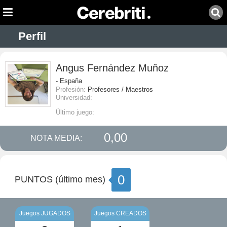
Perfil
Angus Fernández Muñoz
- España
Profesión:
Profesores / Maestros
Universidad:
Último juego:
0,00
NOTA MEDIA:
0
PUNTOS (último mes)
Juegos JUGADOS
Juegos CREADOS