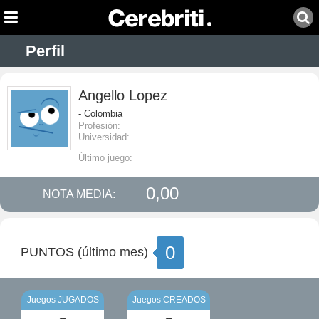
Perfil
Angello Lopez
- Colombia
Profesión:
Universidad:
Último juego:
0,00
NOTA MEDIA:
0
PUNTOS (último mes)
Juegos JUGADOS
Juegos CREADOS