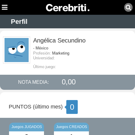
Perfil
Angélica Secundino
- México
Profesión:
Marketing
Universidad:
Último juego:
0,00
NOTA MEDIA:
0
PUNTOS (último mes)
Juegos JUGADOS
Juegos CREADOS