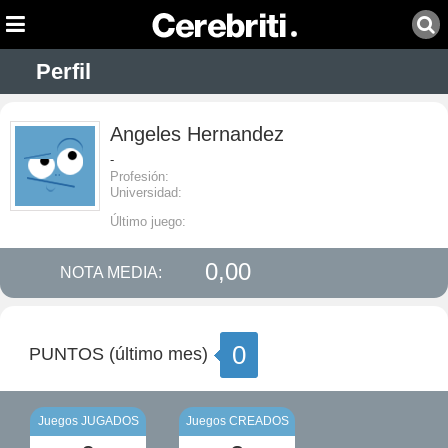
Perfil
Angeles Hernandez
-
Profesión:
Universidad:
Último juego:
0,00
NOTA MEDIA:
0
PUNTOS (último mes)
Juegos JUGADOS
Juegos CREADOS