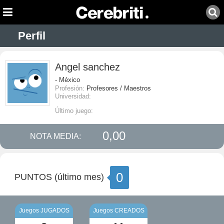
Perfil
Angel sanchez
- México
Profesión:
Profesores / Maestros
Universidad:
Último juego:
0,00
NOTA MEDIA:
0
PUNTOS (último mes)
Juegos JUGADOS
Juegos CREADOS