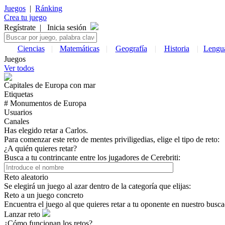
Juegos
|
Ránking
Crea tu juego
Regístrate
|
Inicia sesión
Ciencias
|
Matemáticas
|
Geografía
|
Historia
|
Lengu
Juegos
Ver todos
Capitales de
Europa
con mar
Etiquetas
# Monumentos de
Europa
Usuarios
Canales
Has elegido retar a Carlos.
Para comenzar este reto de mentes priviligedias, elige el tipo de reto:
¿A quién quieres retar?
Busca a tu contrincante entre los jugadores de Cerebriti:
Reto aleatorio
Se elegirá un juego al azar dentro de la categoría que elijas:
Reto a un juego concreto
Encuentra el juego al que quieres retar a tu oponente en nuestro busca
Lanzar reto
¿Cómo funcionan los retos?