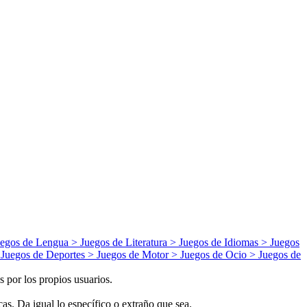
uegos de
Lengua
> Juegos de
Literatura
> Juegos de
Idiomas
> Juegos
 Juegos de
Deportes
> Juegos de
Motor
> Juegos de
Ocio
> Juegos de
 por los propios usuarios.
s. Da igual lo específico o extraño que sea.