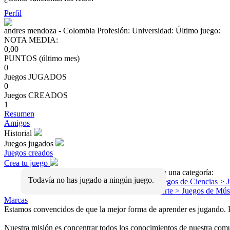
Perfil
andres mendoza
- Colombia
Profesión:
Universidad:
Último juego:
NOTA MEDIA:
0,00
PUNTOS (último mes)
0
Juegos JUGADOS
0
Juegos CREADOS
1
Resumen
Amigos
Historial
Juegos jugados
Juegos creados
Crea tu juego
Elige una categoría:
Todavía no has jugado a ningún juego.
> Juegos de
Ciencias
> 
de
Arte
> Juegos de
Mús
Marcas
Estamos convencidos de que la mejor forma de aprender es jugando. Por
Nuestra misión es concentrar todos los conocimientos de nuestra comu