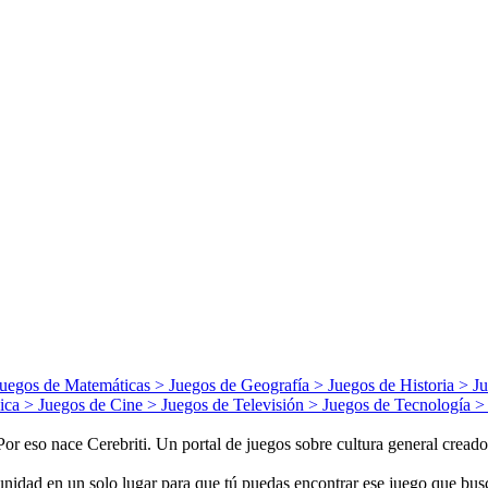
Juegos de
Matemáticas
> Juegos de
Geografía
> Juegos de
Historia
> J
ica
> Juegos de
Cine
> Juegos de
Televisión
> Juegos de
Tecnología
>
 eso nace Cerebriti. Un portal de juegos sobre cultura general creados
nidad en un solo lugar para que tú puedas encontrar ese juego que busca