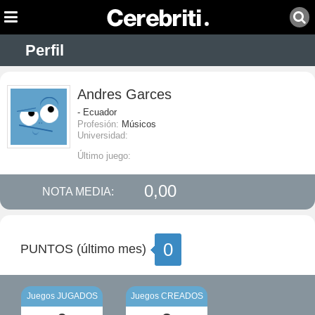
Perfil
Andres Garces
- Ecuador
Profesión:
Músicos
Universidad:
Último juego:
0,00
NOTA MEDIA:
0
PUNTOS (último mes)
Juegos JUGADOS
Juegos CREADOS