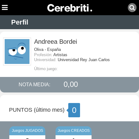
Perfil
Andreea Bordei
Oliva - España
Profesión:
Artistas
Universidad:
Universidad Rey Juan Carlos
Último juego:
0,00
NOTA MEDIA:
0
PUNTOS (último mes)
Juegos JUGADOS
Juegos CREADOS