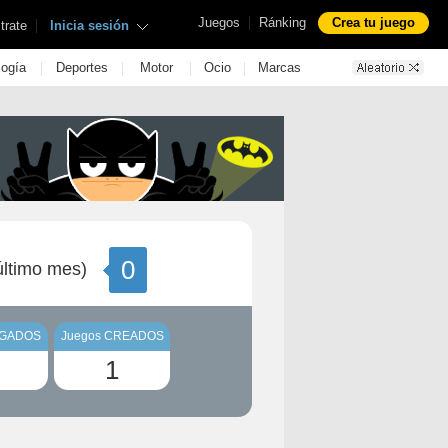
|
Juegos
Ránking
Crea tu juego
|
trate
Inicia sesión
|
|
|
|
logía
Deportes
Motor
Ocio
Marcas
0
ltimo mes)
UGADOS
Juegos CREADOS
1