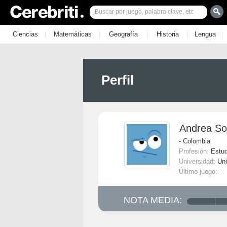
|
|
|
|
|
Ciencias
Matemáticas
Geografía
Historia
Lengua
Perfil
Andrea So
- Colombia
Profesión:
Estud
Universidad:
Uni
Último juego:
NOTA MEDIA: