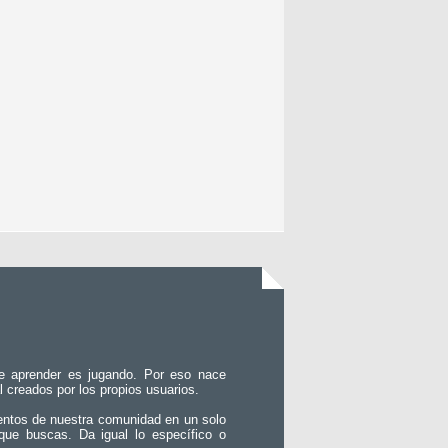
e aprender es jugando. Por eso nace
l creados por los propios usuarios.
entos de nuestra comunidad en un solo
que buscas. Da igual lo específico o