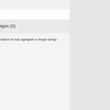
igos (
0
)
Todavia no has agregado a ningun amigo