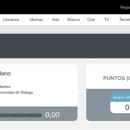
Regís
|
|
|
|
|
|
Literatura
Idiomas
Arte
Música
Cine
TV
Tecno
lano
PUNTOS (ú
iantes
versidad de Málaga
Juegos J
0
0,00