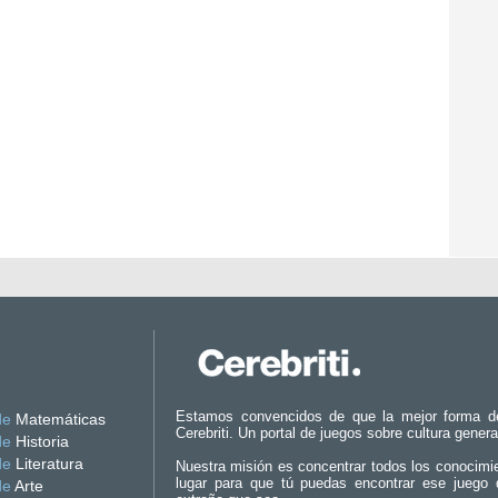
Estamos convencidos de que la mejor forma d
de
Matemáticas
Cerebriti. Un portal de juegos sobre cultura genera
de
Historia
de
Literatura
Nuestra misión es concentrar todos los conocimi
lugar para que tú puedas encontrar ese juego 
de
Arte