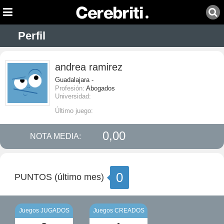
Perfil
andrea ramirez
Guadalajara -
Profesión:
Abogados
Universidad:
Último juego:
0,00
NOTA MEDIA:
0
PUNTOS (último mes)
Juegos JUGADOS
Juegos CREADOS