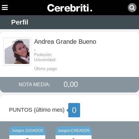
Perfil
Andrea Grande Bueno
-
Profesión:
Universidad:
Último juego:
0,00
NOTA MEDIA:
0
PUNTOS (último mes)
Juegos JUGADOS
Juegos CREADOS