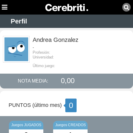
Perfil
Andrea Gonzalez
-
Profesión:
Universidad:
Último juego:
0,00
NOTA MEDIA:
0
PUNTOS (último mes)
Juegos JUGADOS
Juegos CREADOS