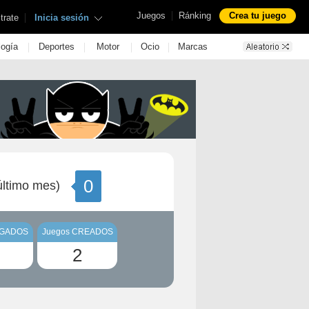
|
Juegos
Ránking
Crea tu juego
|
trate
Inicia sesión
|
|
|
|
logía
Deportes
Motor
Ocio
Marcas
0
ltimo mes)
UGADOS
Juegos CREADOS
2