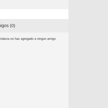
igos (
0
)
Todavia no has agregado a ningun amigo