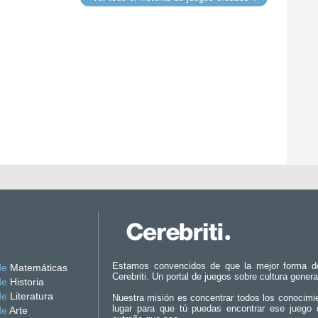
Estamos convencidos de que la mejor forma d
de
Matemáticas
Cerebriti. Un portal de juegos sobre cultura genera
de
Historia
de
Literatura
Nuestra misión es concentrar todos los conocimi
lugar para que tú puedas encontrar ese juego 
de
Arte