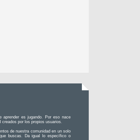
e aprender es jugando. Por eso nace
l creados por los propios usuarios.
entos de nuestra comunidad en un solo
que buscas. Da igual lo específico o