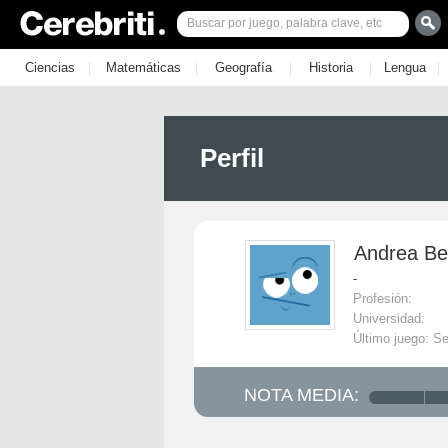
|
|
|
|
|
Ciencias
Matemáticas
Geografía
Historia
Lengua
Perfil
Andrea Be
-
Profesión:
Universidad:
Último juego: Se
NOTA MEDIA: