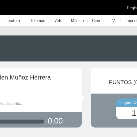
Regís
|
|
|
|
|
|
Literatura
Idiomas
Arte
Música
Cine
TV
Tecno
len Muñoz Herrera
PUNTOS (ú
Juegos J
lva Divertida
1
0,00