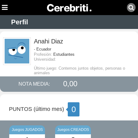
Perfil
Anahi Diaz
- Ecuador
Profesión:
Estudiantes
Universidad:
Último juego: Contemos juntos objetos, personas o
animales
0,00
NOTA MEDIA:
0
PUNTOS (último mes)
Juegos JUGADOS
Juegos CREADOS