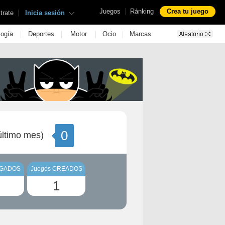
|
Juegos
Ránking
Crea tu juego
|
trate
Inicia sesión
|
|
|
|
logía
Deportes
Motor
Ocio
Marcas
0
ltimo mes)
UGADOS
Juegos CREADOS
1