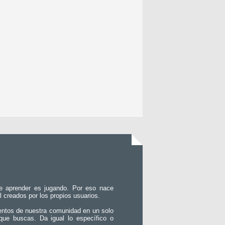
e aprender es jugando. Por eso nace
l creados por los propios usuarios.
entos de nuestra comunidad en un solo
que buscas. Da igual lo específico o