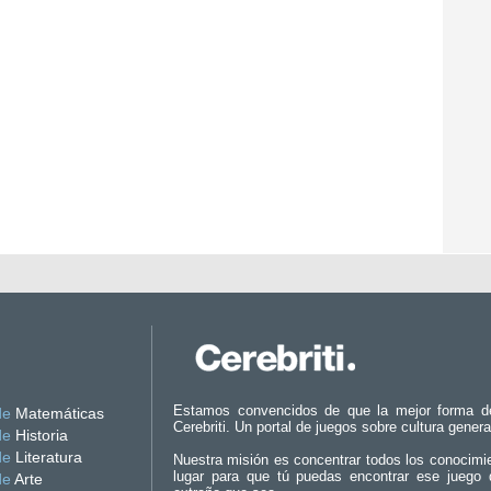
Estamos convencidos de que la mejor forma d
de
Matemáticas
Cerebriti. Un portal de juegos sobre cultura genera
de
Historia
de
Literatura
Nuestra misión es concentrar todos los conocimi
lugar para que tú puedas encontrar ese juego 
de
Arte