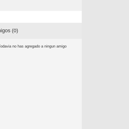
igos (
0
)
Todavia no has agregado a ningun amigo