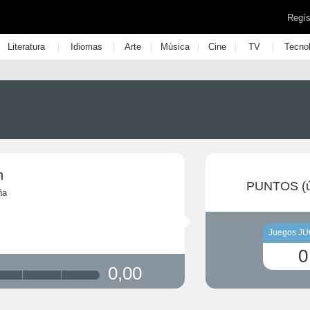
Regís
|
|
|
|
|
|
Literatura
Idiomas
Arte
Música
Cine
TV
Tecno
n
PUNTOS (ú
ña
Juegos J
0
0,00