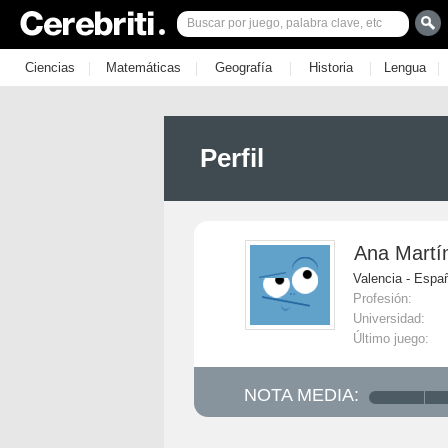
|
|
|
|
|
Ciencias
Matemáticas
Geografía
Historia
Lengua
Perfil
Ana Martí
Valencia - Espa
Profesión:
Universidad:
Último juego:
NOTA MEDIA: