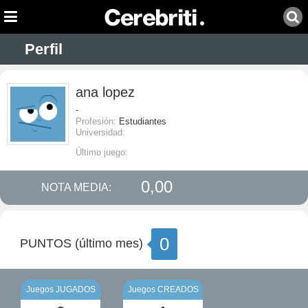
Perfil
ana lopez
-
Profesión:
Estudiantes
Universidad:
Último juego:
0,00
NOTA MEDIA:
0
PUNTOS (último mes)
Juegos JUGADOS
Juegos CREADOS