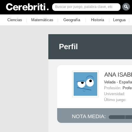
|
|
|
|
|
Ciencias
Matemáticas
Geografía
Historia
Lengua
Perfil
ANA ISAB
Velada - España
Profesión:
Profe
Universidad:
Último juego:
NOTA MEDIA: