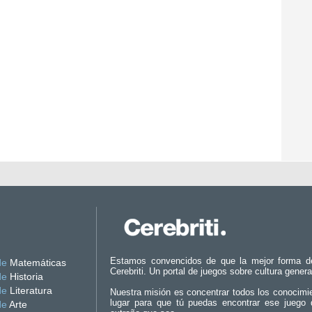
Estamos convencidos de que la mejor forma d
de
Matemáticas
Cerebriti. Un portal de juegos sobre cultura genera
de
Historia
de
Literatura
Nuestra misión es concentrar todos los conocimi
lugar para que tú puedas encontrar ese juego 
de
Arte