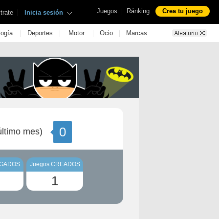
|
Juegos
Ránking
Crea tu juego
|
trate
Inicia sesión
|
|
|
|
logía
Deportes
Motor
Ocio
Marcas
0
ltimo mes)
UGADOS
Juegos CREADOS
1