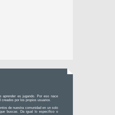
e aprender es jugando. Por eso nace
l creados por los propios usuarios.
entos de nuestra comunidad en un solo
que buscas. Da igual lo específico o