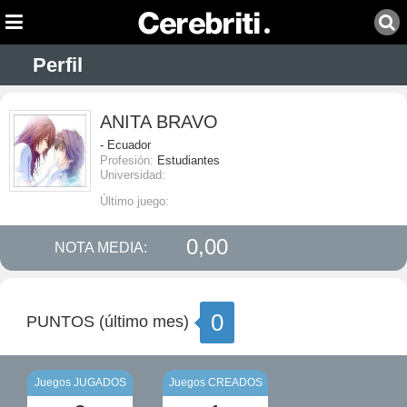
Perfil
ANITA BRAVO
- Ecuador
Profesión:
Estudiantes
Universidad:
Último juego:
0,00
NOTA MEDIA:
0
PUNTOS (último mes)
Juegos JUGADOS
Juegos CREADOS