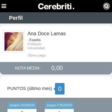
Perfil
Ana Doce Lamas
- España
Profesión:
Universidad:
Último juego:
0,00
NOTA MEDIA:
0
PUNTOS (último mes)
Juegos JUGADOS
Juegos CREADOS