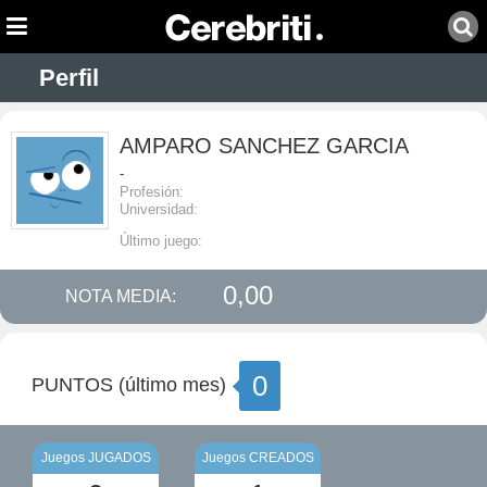
Perfil
AMPARO SANCHEZ GARCIA
-
Profesión:
Universidad:
Último juego:
0,00
NOTA MEDIA:
0
PUNTOS (último mes)
Juegos JUGADOS
Juegos CREADOS