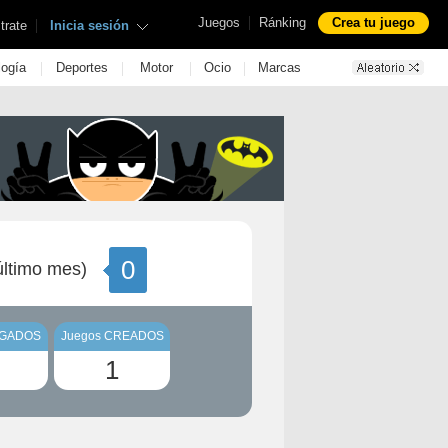
|
Juegos
Ránking
Crea tu juego
|
trate
Inicia sesión
|
|
|
|
logía
Deportes
Motor
Ocio
Marcas
0
ltimo mes)
UGADOS
Juegos CREADOS
1