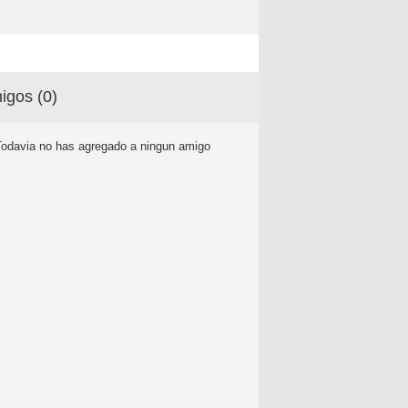
igos (
0
)
Todavia no has agregado a ningun amigo