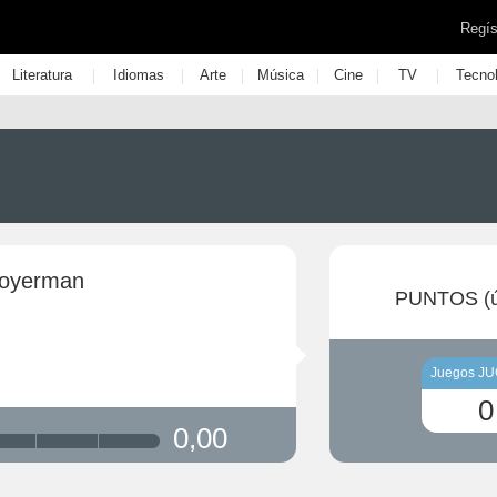
Regís
|
|
|
|
|
|
Literatura
Idiomas
Arte
Música
Cine
TV
Tecno
Boyerman
PUNTOS (ú
Juegos J
0
0,00