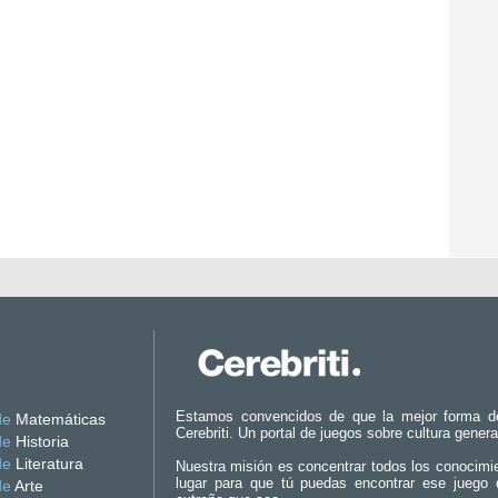
Estamos convencidos de que la mejor forma d
de
Matemáticas
Cerebriti. Un portal de juegos sobre cultura genera
de
Historia
de
Literatura
Nuestra misión es concentrar todos los conocimi
lugar para que tú puedas encontrar ese juego 
de
Arte