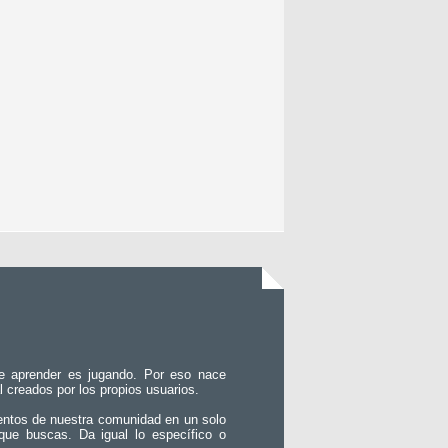
e aprender es jugando. Por eso nace
l creados por los propios usuarios.
entos de nuestra comunidad en un solo
que buscas. Da igual lo específico o