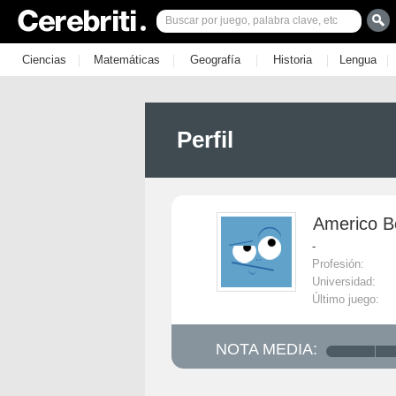
|
|
|
|
|
Ciencias
Matemáticas
Geografía
Historia
Lengua
Perfil
Americo 
-
Profesión:
Universidad:
Último juego:
NOTA MEDIA: