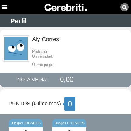
Perfil
Aly Cortes
-
Profesión:
Universidad:
Último juego:
0,00
NOTA MEDIA:
0
PUNTOS (último mes)
Juegos JUGADOS
Juegos CREADOS