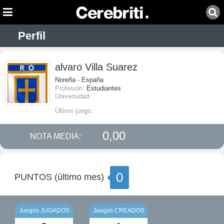
Perfil
alvaro Villa Suarez
Noreña - España
Profesión:
Estudiantes
Universidad:
Último juego:
0,00
NOTA MEDIA:
0
PUNTOS (último mes)
Juegos JUGADOS
Juegos CREADOS