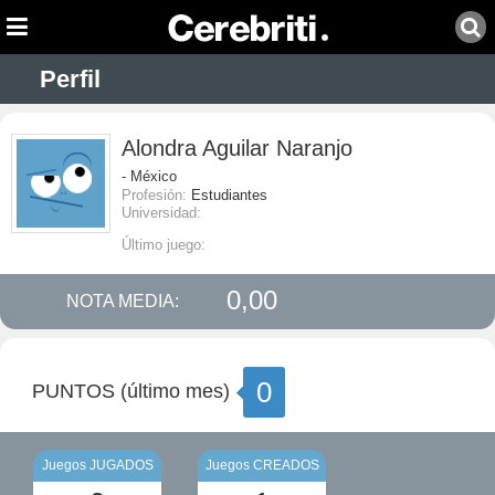
Perfil
Alondra Aguilar Naranjo
- México
Profesión:
Estudiantes
Universidad:
Último juego:
0,00
NOTA MEDIA:
0
PUNTOS (último mes)
Juegos JUGADOS
Juegos CREADOS