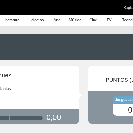
Regís
|
|
|
|
|
|
Literatura
Idiomas
Arte
Música
Cine
TV
Tecno
iguez
PUNTOS (ú
iantes
Juegos J
0
0,00