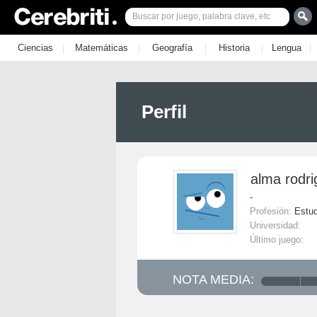
|
|
|
|
|
Ciencias
Matemáticas
Geografía
Historia
Lengua
Perfil
alma rodr
-
Profesión:
Estud
Universidad:
Último juego:
NOTA MEDIA: