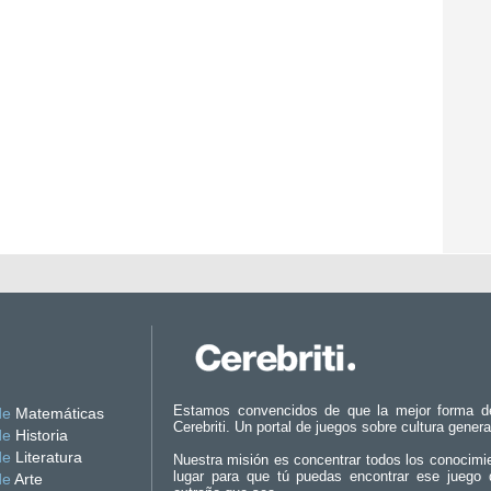
Estamos convencidos de que la mejor forma d
de
Matemáticas
Cerebriti. Un portal de juegos sobre cultura genera
de
Historia
de
Literatura
Nuestra misión es concentrar todos los conocimi
lugar para que tú puedas encontrar ese juego 
de
Arte