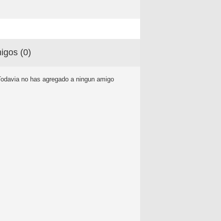
igos (
0
)
Todavia no has agregado a ningun amigo