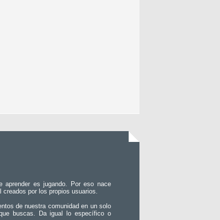
e aprender es jugando. Por eso nace
l creados por los propios usuarios.
entos de nuestra comunidad en un solo
que buscas. Da igual lo específico o