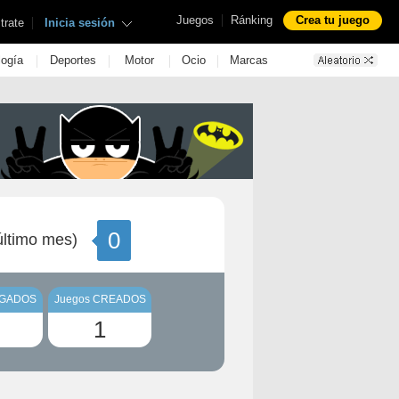
|
Juegos
Ránking
Crea tu juego
|
trate
Inicia sesión
|
|
|
|
logía
Deportes
Motor
Ocio
Marcas
0
ltimo mes)
UGADOS
Juegos CREADOS
1