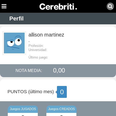
Perfil
allison martinez
-
Profesión:
Universidad:
Último juego:
0,00
NOTA MEDIA:
0
PUNTOS (último mes)
Juegos JUGADOS
Juegos CREADOS