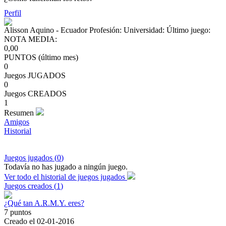
Perfil
Alisson Aquino
- Ecuador
Profesión:
Universidad:
Último juego:
NOTA MEDIA:
0,00
PUNTOS (último mes)
0
Juegos JUGADOS
0
Juegos CREADOS
1
Resumen
Amigos
Historial
Juegos jugados (
0
)
Todavía no has jugado a ningún juego.
Ver todo el historial de juegos jugados
Juegos creados (
1
)
¿Qué tan A.R.M.Y. eres?
7
puntos
Creado el
02-01-2016