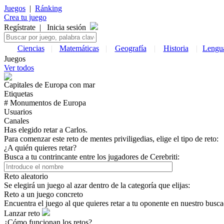
Juegos
|
Ránking
Crea tu juego
Regístrate
|
Inicia sesión
Ciencias
|
Matemáticas
|
Geografía
|
Historia
|
Lengu
Juegos
Ver todos
Capitales de
Europa
con mar
Etiquetas
# Monumentos de
Europa
Usuarios
Canales
Has elegido retar a Carlos.
Para comenzar este reto de mentes priviligedias, elige el tipo de reto:
¿A quién quieres retar?
Busca a tu contrincante entre los jugadores de Cerebriti:
Reto aleatorio
Se elegirá un juego al azar dentro de la categoría que elijas:
Reto a un juego concreto
Encuentra el juego al que quieres retar a tu oponente en nuestro busca
Lanzar reto
¿Cómo funcionan los retos?