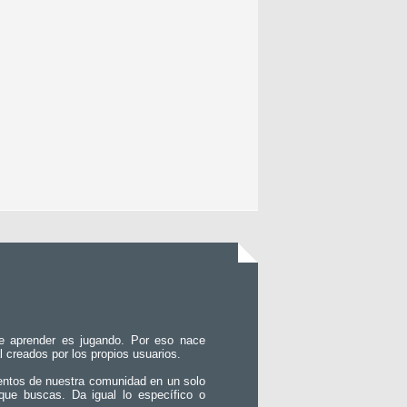
e aprender es jugando. Por eso nace
l creados por los propios usuarios.
entos de nuestra comunidad en un solo
que buscas. Da igual lo específico o