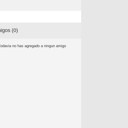
igos (
0
)
Todavia no has agregado a ningun amigo