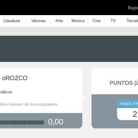
Regís
|
|
|
|
|
|
Literatura
Idiomas
Arte
Música
Cine
TV
Tecno
 oROZCO
PUNTOS (ú
máticos
Juegos J
ables internos de la computadora
2
0,00