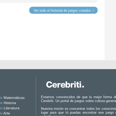
Ver todo el historial de juegos creados
Estamos convencidos de que la mejor forma d
de
Matemáticas
Cerebriti. Un portal de juegos sobre cultura genera
de
Historia
de
Literatura
Nuestra misión es concentrar todos los conocimi
lugar para que tú puedas encontrar ese juego 
de
Arte