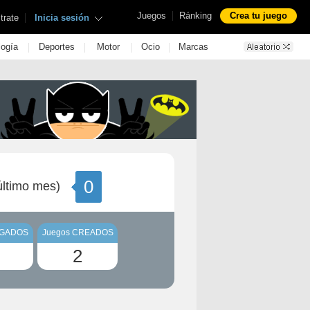
|
Juegos
Ránking
Crea tu juego
|
trate
Inicia sesión
|
|
|
|
logía
Deportes
Motor
Ocio
Marcas
0
ltimo mes)
UGADOS
Juegos CREADOS
2