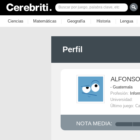
|
|
|
|
|
Ciencias
Matemáticas
Geografía
Historia
Lengua
Perfil
ALFONSO
- Guatemala
Profesión:
Infor
Universidad:
Último juego: C
NOTA MEDIA: