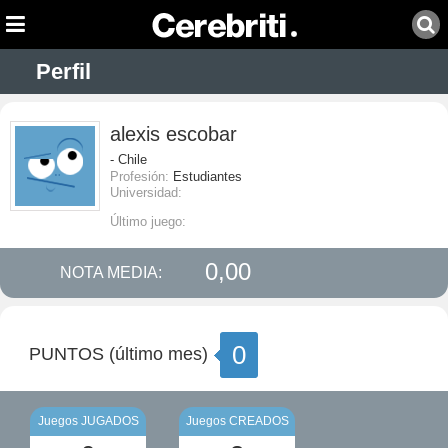
Perfil
alexis escobar
- Chile
Profesión:
Estudiantes
Universidad:
Último juego:
0,00
NOTA MEDIA:
0
PUNTOS (último mes)
Juegos JUGADOS
Juegos CREADOS