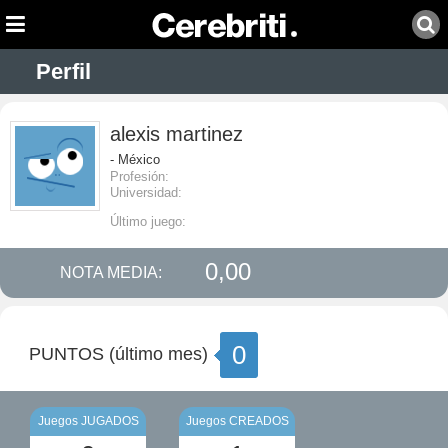
Perfil
alexis martinez
- México
Profesión:
Universidad:
Último juego:
0,00
NOTA MEDIA:
0
PUNTOS (último mes)
Juegos JUGADOS
Juegos CREADOS