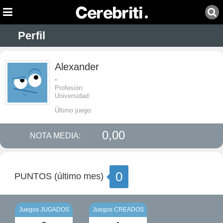
Perfil
Alexander
-
Profesión:
Universidad:
Último juego:
0,00
NOTA MEDIA:
0
PUNTOS (último mes)
Juegos JUGADOS
Juegos CREADOS