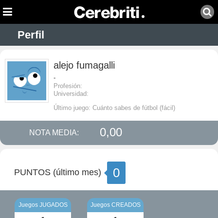
Perfil
alejo fumagalli
-
Profesión:
Universidad:
Último juego: Cuánto sabes de fútbol (fácil)
0,00
NOTA MEDIA:
0
PUNTOS (último mes)
Juegos JUGADOS
Juegos CREADOS