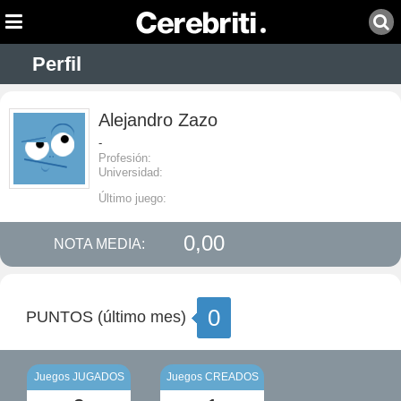
Perfil
Alejandro Zazo
-
Profesión:
Universidad:
Último juego:
0,00
NOTA MEDIA:
0
PUNTOS (último mes)
Juegos JUGADOS
Juegos CREADOS