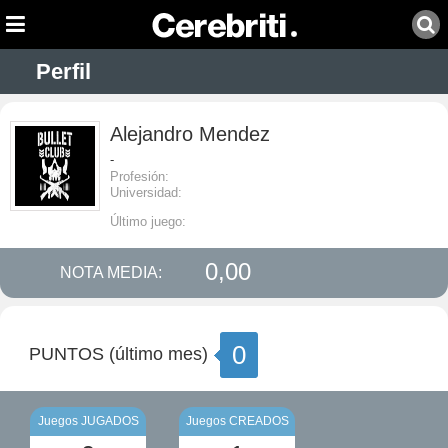
Perfil
Alejandro Mendez
-
Profesión:
Universidad:
Último juego:
0,00
NOTA MEDIA:
0
PUNTOS (último mes)
Juegos JUGADOS
Juegos CREADOS