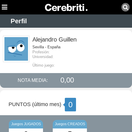
Perfil
Alejandro Guillen
Sevilla - España
Profesión:
Universidad:
Último juego:
0,00
NOTA MEDIA:
0
PUNTOS (último mes)
Juegos JUGADOS
Juegos CREADOS