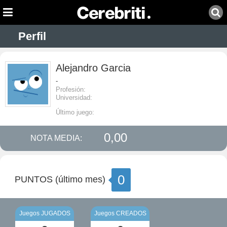
Perfil
Alejandro Garcia
-
Profesión:
Universidad:
Último juego:
0,00
NOTA MEDIA:
0
PUNTOS (último mes)
Juegos JUGADOS
Juegos CREADOS