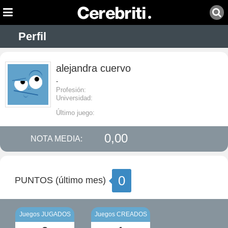
Perfil
alejandra cuervo
-
Profesión:
Universidad:
Último juego:
0,00
NOTA MEDIA:
0
PUNTOS (último mes)
Juegos JUGADOS
Juegos CREADOS