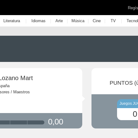
Regís
|
|
|
|
|
|
Literatura
Idiomas
Arte
Música
Cine
TV
Tecno
 Lozano Mart
PUNTOS (ú
spaña
sores / Maestros
Juegos J
0
0,00