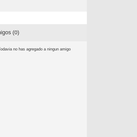
igos (
0
)
Todavia no has agregado a ningun amigo