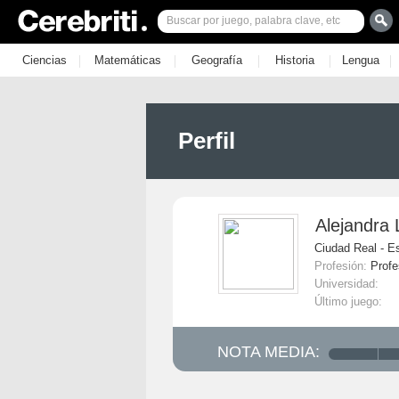
|
|
|
|
|
Ciencias
Matemáticas
Geografía
Historia
Lengua
Perfil
Alejandra
Ciudad Real - E
Profesión:
Profe
Universidad:
Último juego:
NOTA MEDIA: