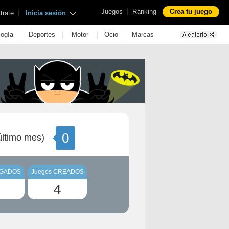
|
Juegos
Ránking
Crea tu juego
|
trate
Inicia sesión
|
|
|
|
logía
Deportes
Motor
Ocio
Marcas
0
ltimo mes)
UGADOS
Juegos CREADOS
4