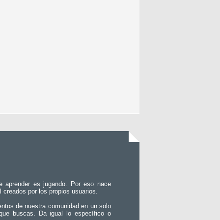
e aprender es jugando. Por eso nace
l creados por los propios usuarios.
entos de nuestra comunidad en un solo
que buscas. Da igual lo específico o