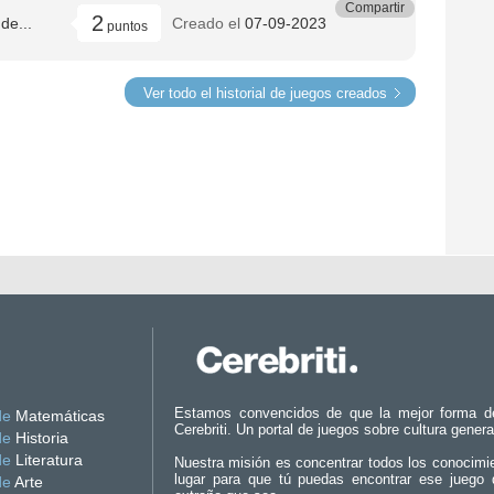
Compartir
2
de...
Creado el
07-09-2023
puntos
Ver todo el historial de juegos creados
Estamos convencidos de que la mejor forma d
de
Matemáticas
Cerebriti. Un portal de juegos sobre cultura genera
de
Historia
de
Literatura
Nuestra misión es concentrar todos los conocimi
lugar para que tú puedas encontrar ese juego 
de
Arte