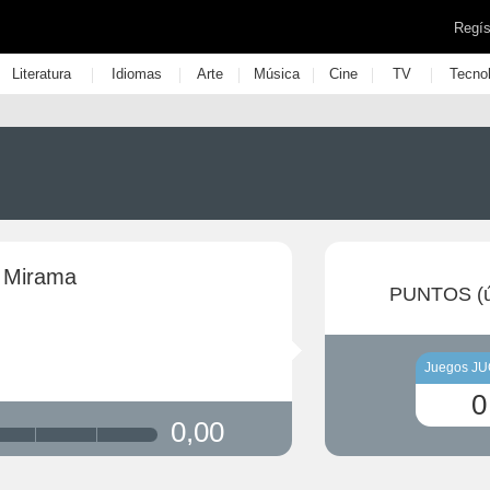
Regís
|
|
|
|
|
|
Literatura
Idiomas
Arte
Música
Cine
TV
Tecno
 Mirama
PUNTOS (ú
Juegos J
0
0,00