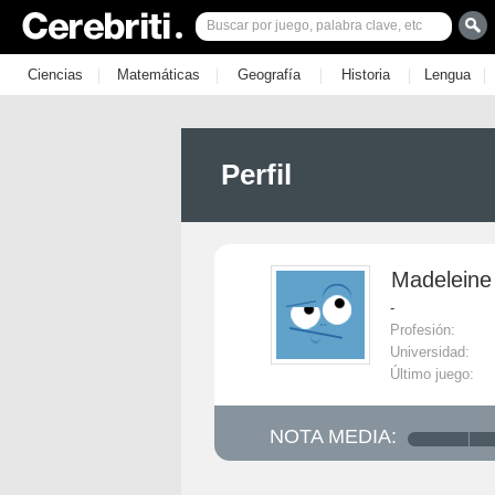
|
|
|
|
|
Ciencias
Matemáticas
Geografía
Historia
Lengua
Perfil
Madeleine
-
Profesión:
Universidad:
Último juego:
NOTA MEDIA: