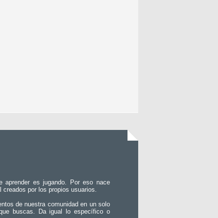
e aprender es jugando. Por eso nace
l creados por los propios usuarios.
entos de nuestra comunidad en un solo
que buscas. Da igual lo específico o