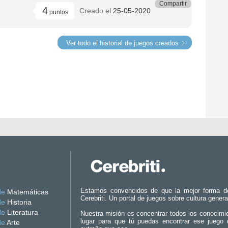
Compartir
4
Creado el
25-05-2020
puntos
Ver todo el historial de juegos creados
Estamos convencidos de que la mejor forma d
de
Matemáticas
Cerebriti. Un portal de juegos sobre cultura genera
de
Historia
de
Literatura
Nuestra misión es concentrar todos los conocimi
lugar para que tú puedas encontrar ese juego 
de
Arte