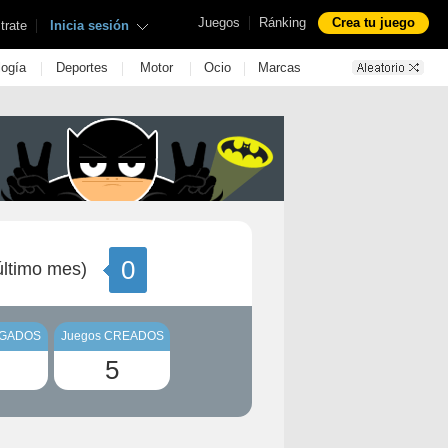
|
Juegos
Ránking
Crea tu juego
|
trate
Inicia sesión
|
|
|
|
logía
Deportes
Motor
Ocio
Marcas
0
ltimo mes)
UGADOS
Juegos CREADOS
5