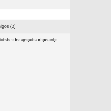
igos (
0
)
Todavia no has agregado a ningun amigo