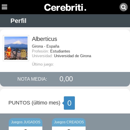
Perfil
Alberticus
Girona - España
Profesión:
Estudiantes
Universidad:
Universidad de Girona
Último juego:
0,00
NOTA MEDIA:
0
PUNTOS (último mes)
Juegos JUGADOS
Juegos CREADOS