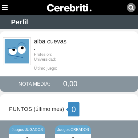
Perfil
alba cuevas
-
Profesión:
Universidad:
Último juego:
0,00
NOTA MEDIA:
0
PUNTOS (último mes)
Juegos JUGADOS
Juegos CREADOS